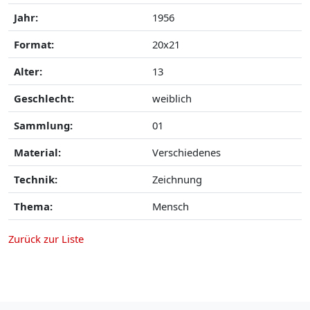
Jahr:
1956
Format:
20x21
Alter:
13
Geschlecht:
weiblich
Sammlung:
01
Material:
Verschiedenes
Technik:
Zeichnung
Thema:
Mensch
Zurück zur Liste
o aside menu