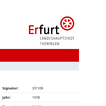
Signatur:
37/109
Jahr:
1978