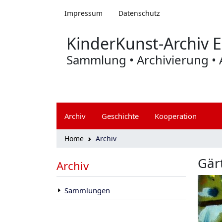
Zum Hauptmenü springen
Impressum
Datenschutz
KinderKunst-Archiv E
Sammlung • Archivierung • 
Archiv
Geschichte
Kooperation
Home
Archiv
Gär
Skip to main content
Archiv
Sammlungen