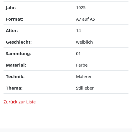
Jahr:
1925
Format:
A7 auf A5
Alter:
14
Geschlecht:
weiblich
Sammlung:
01
Material:
Farbe
Technik:
Malerei
Thema:
Stillleben
Zurück zur Liste
o aside menu