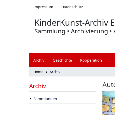
Zum Hauptmenü springen
Impressum
Datenschutz
KinderKunst-Archiv E
Sammlung • Archivierung • 
Archiv
Geschichte
Kooperation
Home
Archiv
Aut
Skip to main content
Archiv
Sammlungen