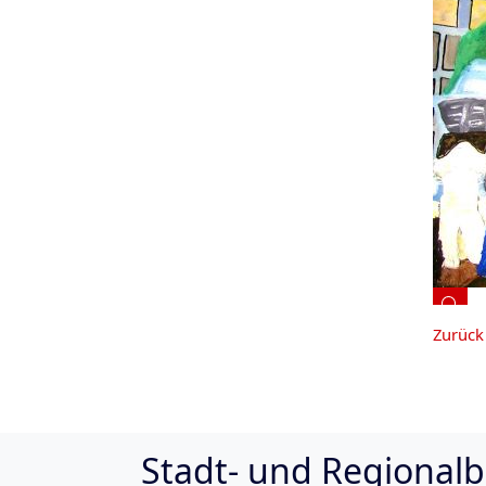
Zurück 
Return to aside menu
Stadt- und Regionalb